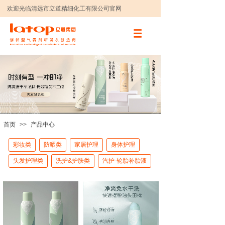
欢迎光临清远市立道精细化工有限公司官网
首页
>>
产品中心
彩妆类
防晒类
家居护理
身体护理
头发护理类
洗护&护肤类
汽护-轮胎补胎液