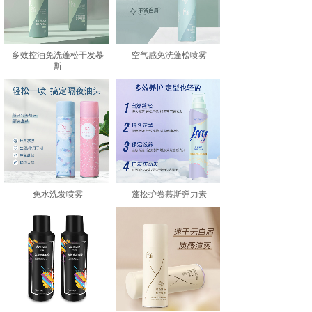
多效控油免洗蓬松干发慕
空气感免洗蓬松喷雾
斯
免水洗发喷雾
蓬松护卷慕斯弹力素